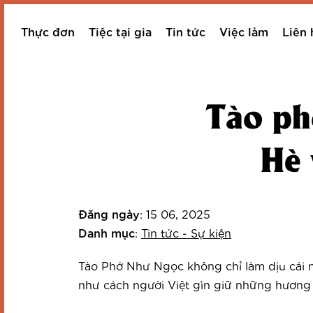
Thực đơn
Tiệc tại gia
Tin tức
Việc làm
Liên 
Tào ph
Hè 
Đăng ngày
: 15 06, 2025
Danh mục
:
Tin tức - Sự kiện
Tào Phớ Như Ngọc không chỉ làm dịu cái n
như cách người Việt gìn giữ những hương 