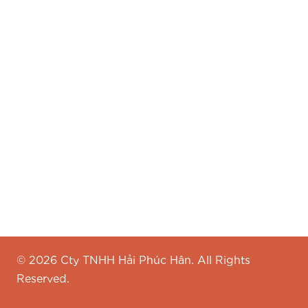
Hỗ trợ
FAQs
Cơ hội nghề nghiệp
Liên hệ
Kết nối với Như Ngọc
Ngôn ngữ
© 2026 Cty TNHH Hải Phúc Hân. All Rights
Reserved.