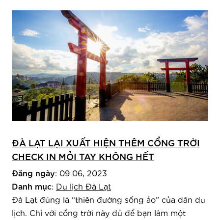
ĐÀ LẠT LẠI XUẤT HIỆN THÊM CỔNG TRỜI
CHECK IN MỎI TAY KHÔNG HẾT
Đăng ngày
: 09 06, 2023
Danh mục
:
Du lịch Đà Lạt
Đà Lạt đúng là “thiên đường sống ảo” của dân du
lịch. Chỉ với cổng trời này đủ để bạn làm một