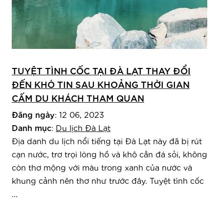
TUYỆT TÌNH CỐC TẠI ĐÀ LẠT THAY ĐỔI
ĐẾN KHÓ TIN SAU KHOẢNG THỜI GIAN
CẤM DU KHÁCH THAM QUAN
Đăng ngày
: 12 06, 2023
Danh mục
:
Du lịch Đà Lạt
Địa danh du lịch nổi tiếng tại Đà Lạt này đã bị rút
cạn nước, trơ trọi lòng hồ và khô cằn đá sỏi, không
còn thơ mộng với màu trong xanh của nước và
khung cảnh nên thơ như trước đây. Tuyệt tình cốc
...