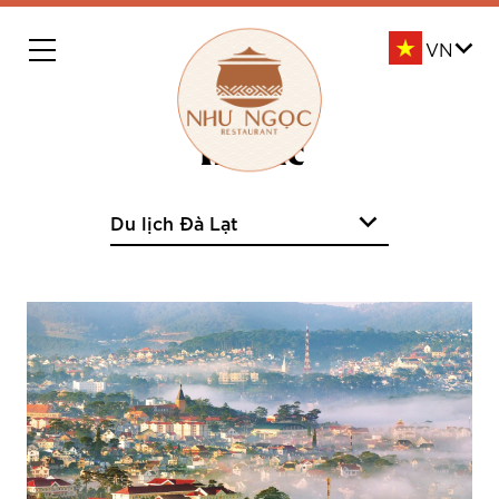
Tin tức
Chọn
danh
mục