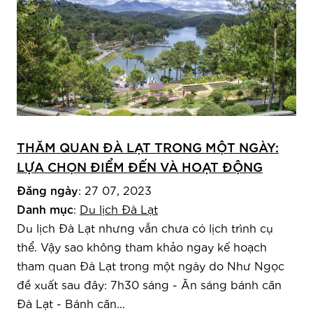
THĂM QUAN ĐÀ LẠT TRONG MỘT NGÀY:
LỰA CHỌN ĐIỂM ĐẾN VÀ HOẠT ĐỘNG
Đăng ngày
: 27 07, 2023
Danh mục
:
Du lịch Đà Lạt
Du lịch Đà Lạt nhưng vẫn chưa có lịch trình cụ
thể. Vậy sao không tham khảo ngay kế hoạch
tham quan Đà Lạt trong một ngày do Như Ngọc
đề xuất sau đây: 7h30 sáng - Ăn sáng bánh căn
Đà Lạt - Bánh căn...