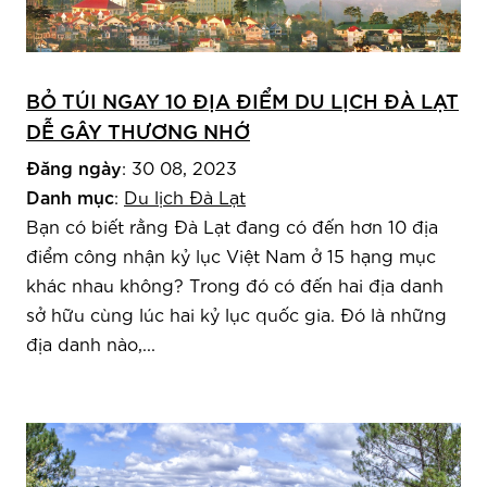
BỎ TÚI NGAY 10 ĐỊA ĐIỂM DU LỊCH ĐÀ LẠT
DỄ GÂY THƯƠNG NHỚ
Đăng ngày
: 30 08, 2023
Danh mục
:
Du lịch Đà Lạt
Bạn có biết rằng Đà Lạt đang có đến hơn 10 địa
điểm công nhận kỷ lục Việt Nam ở 15 hạng mục
khác nhau không? Trong đó có đến hai địa danh
sở hữu cùng lúc hai kỷ lục quốc gia. Đó là những
địa danh nào,...