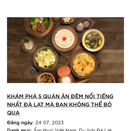
KHÁM PHÁ 5 QUÁN ĂN ĐÊM NỔI TIẾNG
NHẤT ĐÀ LẠT MÀ BẠN KHÔNG THỂ BỎ
QUA
Đăng ngày
: 24 07, 2023
Danh mục
:
Ẩm thực Việt Nam
,
Du lịch Đà Lạt